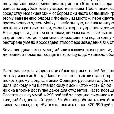
полуподвальном помещении старинного 5-этажного здан
известно зарубежным путешественникам. После знакомс
соседству Исаакиевским собором они часто большими г
этому заведению рядом с Фонарным мостом, перекинут
протекающую здесь Мойку – небольшую, но знаменитую 
несколько уютных залов, стены которых украшены жив
Благодаря сводчатым потолкам, свечам на массивных ст
старинной люстре и мягким стилизованным под старину 
ресторане умело воссоздана атмосфера заведения XIX ст
Звучание джазовых мелодий или классических произве
динамиков помогает создать настоящую домашнюю обст
Ресторан не разочарует своих благодарных гостей бол
вегетарианских блюд. Чаще всего посетители отдают пр
шоколадному фондю, винам Франции, русским голубцам 
ирландскому или шотландскому виски. Стоимость блюд н
но она вполне доступна даже для студентов, часто посе
Расстаться с суммой в 290 рублей за порцию сырников 
каждый бюджетный турист. Чтобы попробовать вкус бол
числе мясных, потребуется заплатить около 420-990 рубл