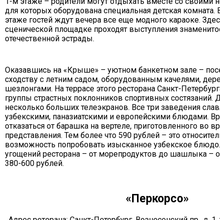
1-м этаже – родители могут отдыхать вместе со своими
для которых оборудована специальная детская комната. В
этаже гостей ждут вечера все еще модного караоке. Зде
сценической площадке проходят выступления знаменито
отечественной эстрады.
Оказавшись на «Крыше» – уютном банкетном зале – посе
сходству с летним садом, оборудованным качелями, дер
шезлонгами. На террасе этого ресторана Санкт-Петербур
группы страстных поклонников спортивных состязаний. 
несколько больших телеэкранов. Все три заведения слав
узбекскими, паназиатскими и европейскими блюдами. Вр
отказаться от барашка на вертеле, приготовленного во 
представления. Тем более что 590 рублей – это относите
возможность попробовать изысканное узбекское блюдо
угощений ресторана – от морепродуктов до шашлыка – о
380-600 рублей.
«Перкорсо»
Адрес реторана: Санкт-Петербург, Вознесенский пр., д. 1,