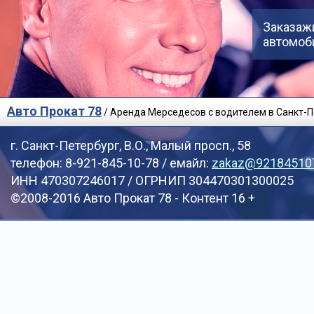
Заказаж
автомоби
Авто Прокат 78
/ Аренда Мерседесов с водителем в Санкт-П
г. Санкт-Петербург, В.О., Малый просп., 58
телефон: 8-921-845-10-78 / емайл:
zakaz@921845107
ИНН 470307246017 / ОГРНИП 304470301300025
©2008-2016 Авто Прокат 78 - Контент 16 +